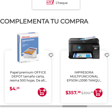
Cheque
COMPLEMENTA TU COMPRA
Papel premium OFFICE
IMPRESORA
DEPOT tamaño carta,
MULTIFUNCIONAL
resma 500 hojas. De alta
EPSON L5590 TANQUE
blancura y acabado
DE TINTA (IMPRIME,
$4.
uniforme, ideal para
COPIA Y ESCANEA)
23
$357.
impresoras de inyección
38
55
$390.
de tinta y láser,
fotocopiadoras y uso
general de oficina.