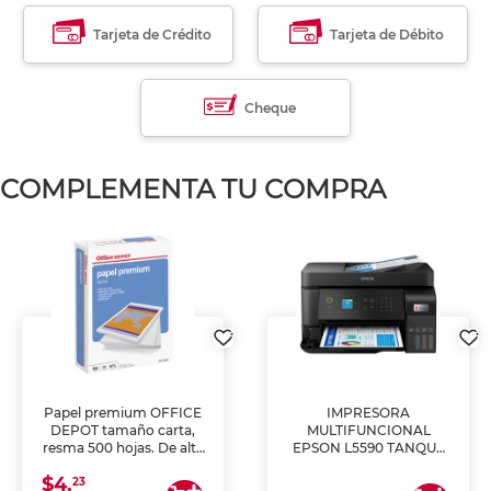
Tarjeta de Crédito
Tarjeta de Débito
Cheque
COMPLEMENTA TU COMPRA
Papel premium OFFICE
IMPRESORA
DEPOT tamaño carta,
MULTIFUNCIONAL
resma 500 hojas. De alta
EPSON L5590 TANQUE
blancura y acabado
DE TINTA (IMPRIME,
$4.
uniforme, ideal para
COPIA Y ESCANEA)
23