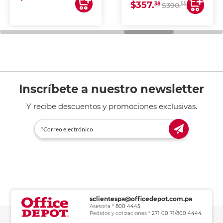
$357.
impresoras de inyección
38
55
$390.
de tinta y láser,
fotocopiadoras y uso
general de oficina.
Inscríbete a nuestro newsletter
Y recibe descuentos y promociones exclusivas.
sclientespa@officedepot.com.pa
Asesoría *
800 4445
Pedidos y cotizaciones *
271 00 71/800 4444