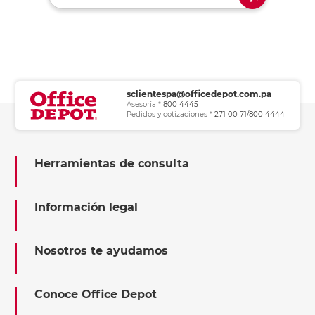
sclientespa@officedepot.com.pa
Asesoría *
800 4445
Pedidos y cotizaciones *
271 00 71/800 4444
Herramientas de consulta
Información legal
Nosotros te ayudamos
Conoce Office Depot