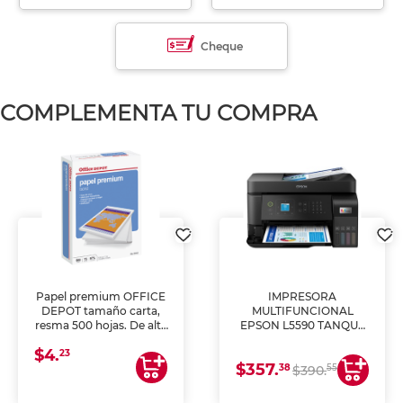
Cheque
COMPLEMENTA TU COMPRA
Papel premium OFFICE
IMPRESORA
DEPOT tamaño carta,
MULTIFUNCIONAL
resma 500 hojas. De alta
EPSON L5590 TANQUE
blancura y acabado
DE TINTA (IMPRIME,
$4.
uniforme, ideal para
COPIA Y ESCANEA)
23
$357.
impresoras de inyección
38
55
$390.
de tinta y láser,
fotocopiadoras y uso