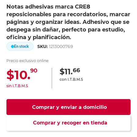
Notas adhesivas marca CRE8
reposicionables para recordatorios, marcar
páginas y organizar ideas. Adhesivo que se
despega sin dañar, perfecto para estudio,
oficina y planificación.
SKU:
1213000769
En stock
Precio exclusivo online:
66
$11.
$10.
90
con I.T.B.M.S
sin I.T.B.M.S
Comprar y enviar a domicilio
Comprar y recoger en tienda