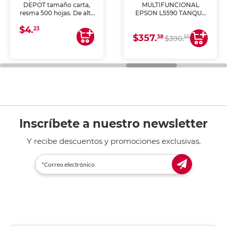
DEPOT tamaño carta,
MULTIFUNCIONAL
resma 500 hojas. De alta
EPSON L5590 TANQUE
blancura y acabado
DE TINTA (IMPRIME,
$4.
uniforme, ideal para
COPIA Y ESCANEA)
23
$357.
impresoras de inyección
38
55
$390.
de tinta y láser,
fotocopiadoras y uso
general de oficina.
Inscríbete a nuestro newsletter
Y recibe descuentos y promociones exclusivas.