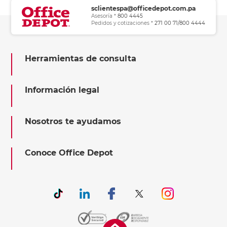
sclientespa@officedepot.com.pa
Asesoría *
800 4445
Pedidos y cotizaciones *
271 00 71/800 4444
Herramientas de consulta
Información legal
Nosotros te ayudamos
Conoce Office Depot