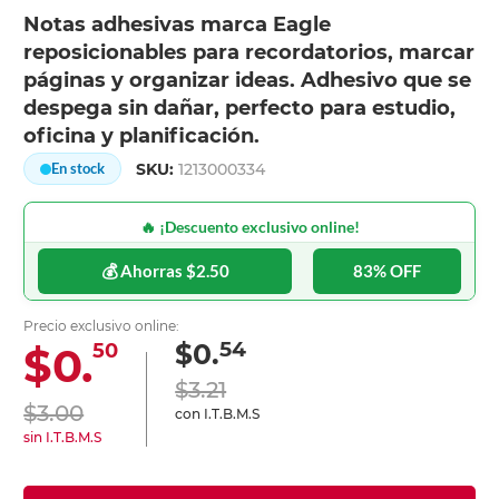
Notas adhesivas marca Eagle
reposicionables para recordatorios, marcar
páginas y organizar ideas. Adhesivo que se
despega sin dañar, perfecto para estudio,
oficina y planificación.
SKU:
1213000334
En stock
🔥 ¡Descuento exclusivo online!
💰 Ahorras $2.50
83% OFF
Precio exclusivo online:
54
$0.
$0.
50
$3.21
$3.00
con I.T.B.M.S
sin I.T.B.M.S