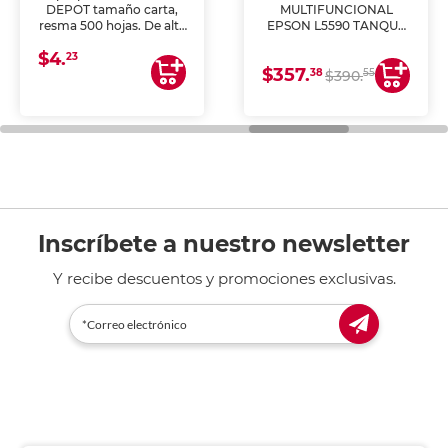
DEPOT tamaño carta,
MULTIFUNCIONAL
resma 500 hojas. De alta
EPSON L5590 TANQUE
blancura y acabado
DE TINTA (IMPRIME,
$4.
uniforme, ideal para
COPIA Y ESCANEA)
23
$357.
impresoras de inyección
38
55
$390.
de tinta y láser,
fotocopiadoras y uso
general de oficina.
Inscríbete a nuestro newsletter
Y recibe descuentos y promociones exclusivas.