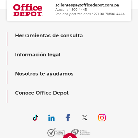
sclientespa@officedepot.com.pa
Asesoría *
800 4445
Pedidos y cotizaciones *
271 00 71/800 4444
Herramientas de consulta
Información legal
Nosotros te ayudamos
Conoce Office Depot