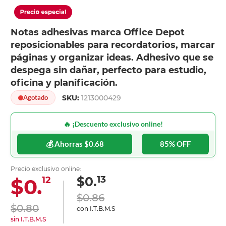
Notas adhesivas marca Office Depot
reposicionables para recordatorios, marcar
páginas y organizar ideas. Adhesivo que se
despega sin dañar, perfecto para estudio,
oficina y planificación.
SKU:
1213000429
Agotado
🔥 ¡Descuento exclusivo online!
💰 Ahorras $0.68
85% OFF
Precio exclusivo online:
13
$0.
$0.
12
$0.86
$0.80
con I.T.B.M.S
sin I.T.B.M.S