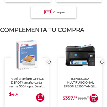
Cheque
COMPLEMENTA TU COMPRA
Papel premium OFFICE
IMPRESORA
DEPOT tamaño carta,
MULTIFUNCIONAL
resma 500 hojas. De alta
EPSON L5590 TANQUE
blancura y acabado
DE TINTA (IMPRIME,
$4.
uniforme, ideal para
COPIA Y ESCANEA)
23
$357.
impresoras de inyección
38
55
$390.
de tinta y láser,
fotocopiadoras y uso