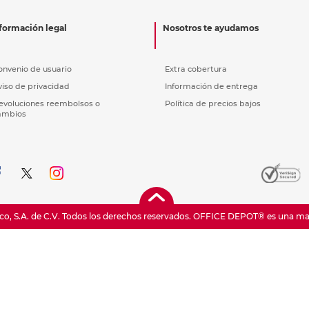
nkjet y láser
Ver más
Ver más
Ver más
Ver m
Ver m
Ver m
Ver m
para carpeta
formación legal
Nosotros te ayudamos
Ver más
onvenio de usuario
Extra cobertura
viso de privacidad
Información de entrega
evoluciones reembolsos o
Política de precios bajos
ambios
o, S.A. de C.V. Todos los derechos reservados.
OFFICE DEPOT® es una marc