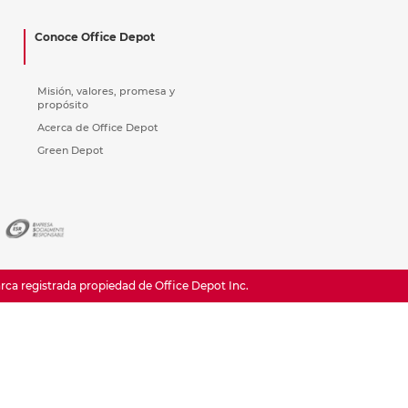
ás
ás
ás
ás
Conoce Office Depot
Misión, valores, promesa y
propósito
Acerca de Office Depot
Green Depot
a registrada propiedad de Office Depot Inc.