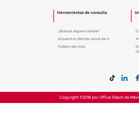
Etiquetas i
Refuerzos 
Herramientas de consulta
In
¿Buscas alguna tienda?
C
Encuentra ofertas cerca de ti
A
Folleto del mes
D
c
Copyright ©2018 por Office Depot de Méxic