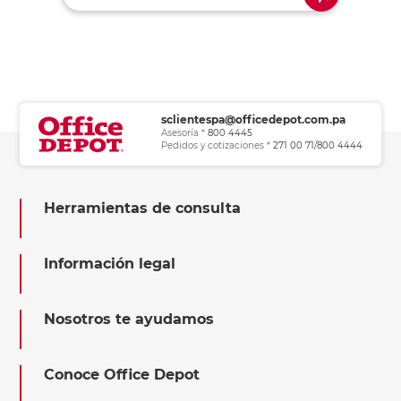
sclientespa@officedepot.com.pa
Asesoría *
800 4445
Pedidos y cotizaciones *
271 00 71/800 4444
Herramientas de consulta
Información legal
Nosotros te ayudamos
Conoce Office Depot