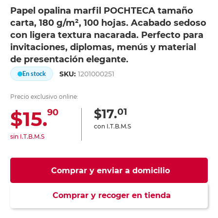
Papel opalina marfil POCHTECA tamaño
carta, 180 g/m², 100 hojas. Acabado sedoso
con ligera textura nacarada. Perfecto para
invitaciones, diplomas, menús y material
de presentación elegante.
SKU:
1201000251
En stock
Precio exclusivo online:
01
$17.
$15.
90
con I.T.B.M.S
sin I.T.B.M.S
Comprar y enviar a domicilio
Comprar y recoger en tienda