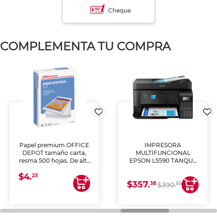
Cheque
COMPLEMENTA TU COMPRA
Papel premium OFFICE
IMPRESORA
DEPOT tamaño carta,
MULTIFUNCIONAL
resma 500 hojas. De alta
EPSON L5590 TANQUE
blancura y acabado
DE TINTA (IMPRIME,
$4.
uniforme, ideal para
COPIA Y ESCANEA)
23
$357.
impresoras de inyección
38
55
$390.
de tinta y láser,
fotocopiadoras y uso
general de oficina.