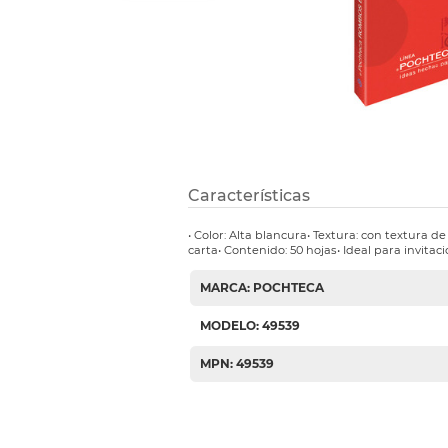
Etiquetas i
Refuerzos 
Características
• Color: Alta blancura• Textura: con textura 
carta• Contenido: 50 hojas• Ideal para invita
MARCA: POCHTECA
MODELO: 49539
MPN: 49539