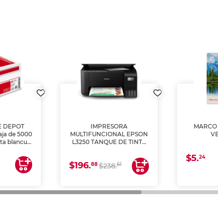
E DEPOT
IMPRESORA
MARCO 
aja de 5000
MULTIFUNCIONAL EPSON
V
lta blancura
L3250 TANQUE DE TINTA
 impresoras
(IMPRIME, COPIA Y
$5.
 Ideal para
ESCANEA)
24
$196.
88
61
lto volumen
$238.
negocios.