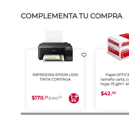
COMPLEMENTA TU COMPRA
IMPRESORA EPSON L1250
Papel OFFIC
TINTA CONTINUA
tamaño carta, c
hojas 75 g/m². A
y opacidad para
$42.
láser e inkjet.
05
$170.
13
83
$180.
impresión de a
en oficinas y 