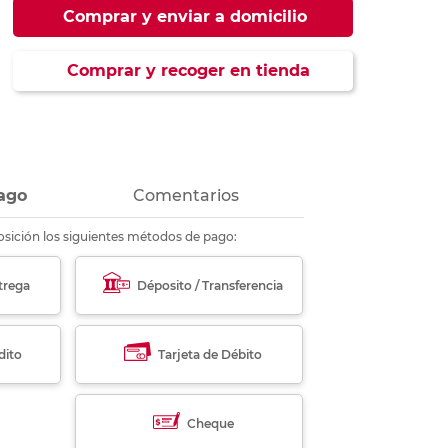
ás
ás
ás
ás
Comprar y enviar a domicilio
Comprar y recoger en tienda
ago
Comentarios
sición los siguientes métodos de pago:
trega
Déposito / Transferencia
dito
Tarjeta de Débito
Cheque