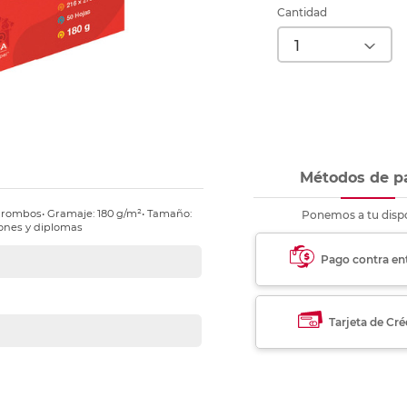
nkjet y láser
Ver más
Ver más
Ver más
Ver m
Ver m
Ver m
Ver m
Cantidad
para carpeta
Ver más
Métodos de p
de rombos• Gramaje: 180 g/m²• Tamaño:
Ponemos a tu dispo
ciones y diplomas
Pago contra en
Tarjeta de Cré