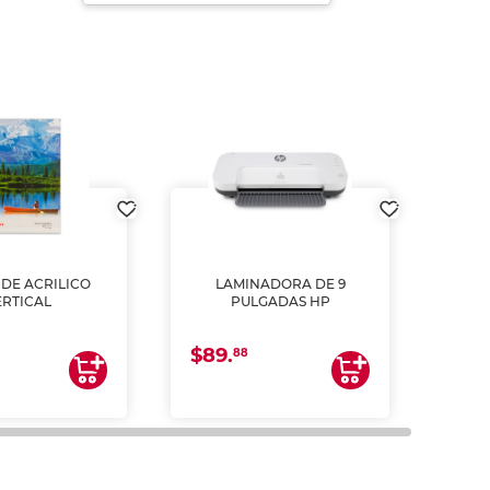
DE ACRILICO
LAMINADORA DE 9
Pap
ERTICAL
PULGADAS HP
DE
resm
b
$89.
$4.
un
88
2
impre
tinta 
y us