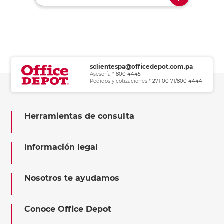
sclientespa@officedepot.com.pa
Asesoría *
800 4445
Pedidos y cotizaciones *
271 00 71/800 4444
Herramientas de consulta
Información legal
Nosotros te ayudamos
Conoce Office Depot