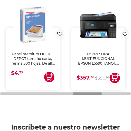
Papel premium OFFICE
IMPRESORA
DEPOT tamaño carta,
MULTIFUNCIONAL
resma 500 hojas. De alta
EPSON L5590 TANQUE
blancura y acabado
DE TINTA (IMPRIME,
$4.
uniforme, ideal para
COPIA Y ESCANEA)
23
$357.
impresoras de inyección
38
55
$390.
de tinta y láser,
fotocopiadoras y uso
general de oficina.
Inscríbete a nuestro newsletter