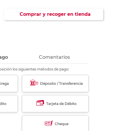
ás
ás
ás
ás
Comprar y recoger en tienda
ago
Comentarios
sición los siguientes métodos de pago:
trega
Déposito / Transferencia
dito
Tarjeta de Débito
Cheque