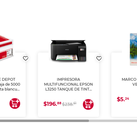
E DEPOT
IMPRESORA
MARCO 
aja de 5000
MULTIFUNCIONAL EPSON
V
lta blancura
L3250 TANQUE DE TINTA
 impresoras
(IMPRIME, COPIA Y
$5.
 Ideal para
ESCANEA)
24
$196.
88
61
lto volumen
$238.
negocios.