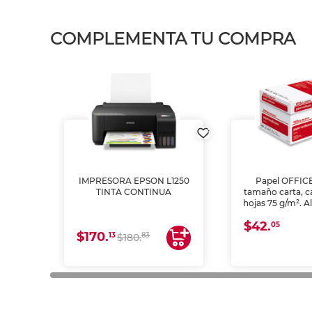
COMPLEMENTA TU COMPRA
IMPRESORA EPSON L1250
Papel OFFIC
TINTA CONTINUA
tamaño carta, c
hojas 75 g/m². A
y opacidad para
$42.
láser e inkjet.
05
$170.
13
83
$180.
impresión de a
en oficinas y 