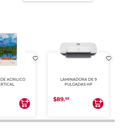
DE ACRILICO
LAMINADORA DE 9
Pap
ERTICAL
PULGADAS HP
DE
resm
b
$89.
$4.
un
88
2
impre
tinta 
y us