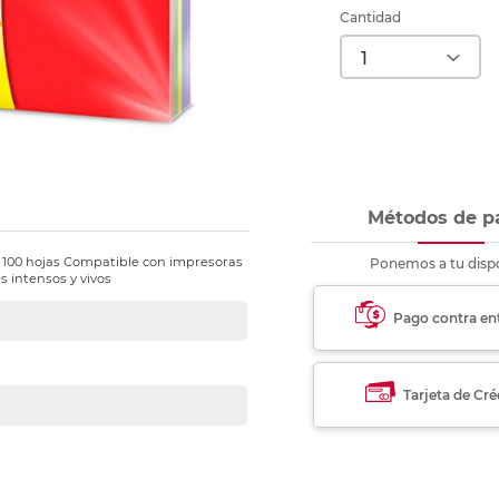
nkjet y láser
Ver más
Ver más
Ver más
Ver m
Ver m
Ver m
Ver m
Cantidad
para carpeta
Ver más
Métodos de p
 100 hojas Compatible con impresoras
Ponemos a tu dispo
s intensos y vivos
Pago contra en
Tarjeta de Cré