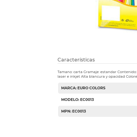
Etiquetas i
Refuerzos 
Características
Tamano: carta Gramaje: estandar Contenido:
laser e inkjet Alta blancura y opacidad Colore
MARCA: EURO COLORS
MODELO: EC0013
MPN: EC0013