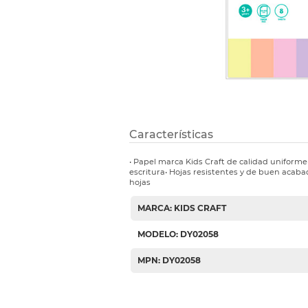
Etiquetas i
Refuerzos 
Características
• Papel marca Kids Craft de calidad uniform
escritura• Hojas resistentes y de buen acabado
hojas
MARCA: KIDS CRAFT
MODELO: DY02058
MPN: DY02058