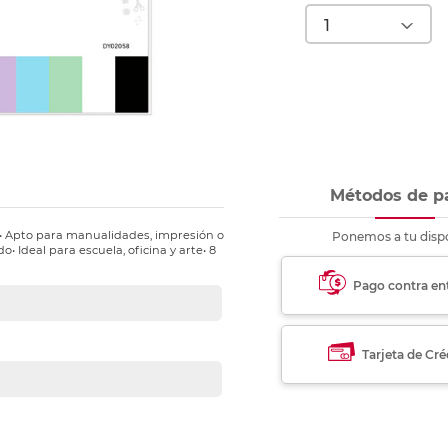
nkjet y láser
Ver más
Ver más
Ver más
Ver m
Ver m
Ver m
Ver m
para carpeta
Ver más
Métodos de p
e• Apto para manualidades, impresión o
Ponemos a tu dispo
• Ideal para escuela, oficina y arte• 8
Pago contra en
Tarjeta de Cré