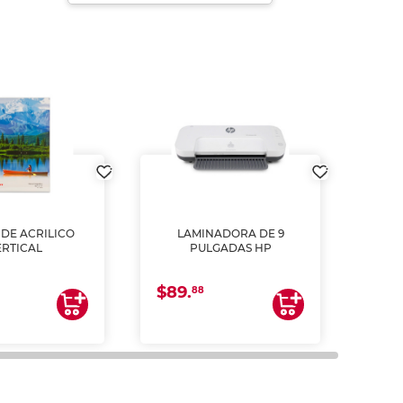
DE ACRILICO
LAMINADORA DE 9
Pap
ERTICAL
PULGADAS HP
DE
resm
b
$89.
$4.
un
88
2
impre
tinta 
y us