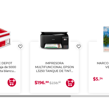
E DEPOT
IMPRESORA
MARCO 
aja de 5000
MULTIFUNCIONAL EPSON
V
lta blancura
L3250 TANQUE DE TINTA
 impresoras
(IMPRIME, COPIA Y
$5.
 Ideal para
ESCANEA)
24
$196.
88
61
lto volumen
$238.
negocios.