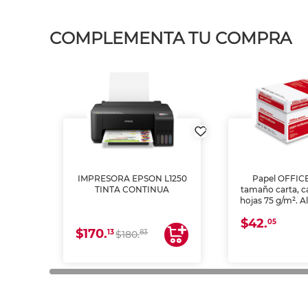
COMPLEMENTA TU COMPRA
IMPRESORA EPSON L1250
Papel OFFIC
TINTA CONTINUA
tamaño carta, c
hojas 75 g/m². A
y opacidad para
$42.
láser e inkjet.
05
$170.
13
83
$180.
impresión de a
en oficinas y 