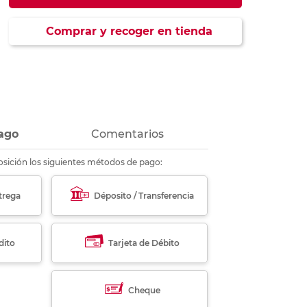
ás
ás
ás
ás
Comprar y recoger en tienda
ago
Comentarios
sición los siguientes métodos de pago:
trega
Déposito / Transferencia
dito
Tarjeta de Débito
Cheque