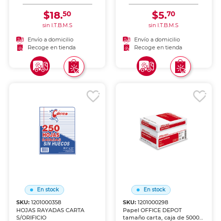
y telas con una plancha
doméstica. Resultados
$18.
$5.
50
70
profesionales desde casa.
sin I.T.B.M.S
sin I.T.B.M.S
Envío a domicilio
Envío a domicilio
Recoge en tienda
Recoge en tienda
En stock
En stock
SKU:
1201000358
SKU:
1201000298
HOJAS RAYADAS CARTA
Papel OFFICE DEPOT
S/ORIFICIO
tamaño carta, caja de 5000