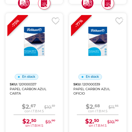
-77%
-75%
En stock
En stock
SKU:
1201000337
SKU:
1201000339
PAPEL CARBON AZUL
PAPEL CARBON AZUL
CARTA
OFICIO
$2.
$2.
67
68
59
66
$10.
$11.
con I.T.B.M.S
con I.T.B.M.S
$2.
$2.
50
50
90
90
$9.
$10.
sin I.T.B.M.S
sin I.T.B.M.S