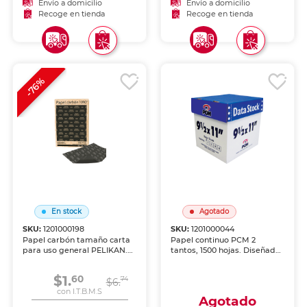
Envío a domicilio
Envío a domicilio
Recoge en tienda
Recoge en tienda
-76%
En stock
Agotado
SKU:
1201000198
SKU:
1201000044
Papel carbón tamaño carta
Papel continuo PCM 2
para uso general PELIKAN.
tantos, 1500 hojas. Diseñado
Produce copias nítidas y
para impresoras de matriz
precisas. Reutilizable y de
de puntos. Ideal para
$1.
60
74
larga duración.
$6.
facturación, reportes
Indispensable para
con I.T.B.M.S
contables y documentos
Agotado
formularios, facturas y
multiforma en empresas.