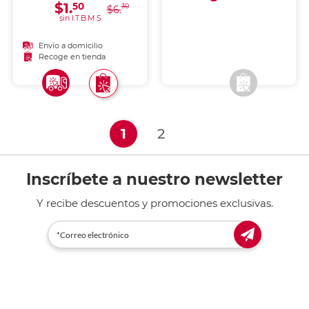
documentos.
$1.
50
30
$6.
sin I.T.B.M.S
Envío a domicilio
Envío a domicilio
Recoge en tienda
Recoge en tienda
(current)
1
2
Inscríbete a nuestro newsletter
Y recibe descuentos y promociones exclusivas.