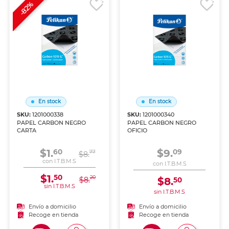
-82%
En stock
En stock
SKU:
1201000338
SKU:
1201000340
PAPEL CARBON NEGRO
PAPEL CARBON NEGRO
CARTA
OFICIO
$1.
$9.
60
09
77
$8.
con I.T.B.M.S
con I.T.B.M.S
$1.
50
20
$8.
$8.
50
sin I.T.B.M.S
sin I.T.B.M.S
Envío a domicilio
Envío a domicilio
Recoge en tienda
Recoge en tienda