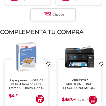
Cheque
COMPLEMENTA TU COMPRA
Papel premium OFFICE
IMPRESORA
DEPOT tamaño carta,
MULTIFUNCIONAL
resma 500 hojas. De alta
EPSON L5590 TANQUE
blancura y acabado
DE TINTA (IMPRIME,
$4.
uniforme, ideal para
COPIA Y ESCANEA)
23
$357.
impresoras de inyección
38
55
$390.
de tinta y láser,