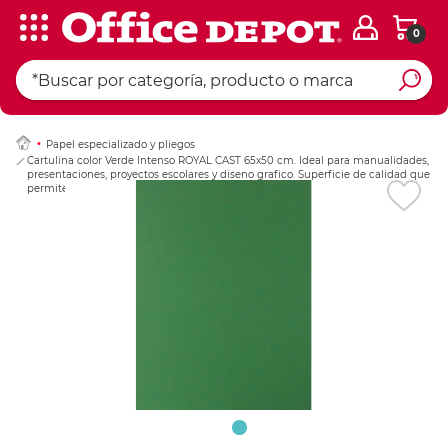
0
Ingresar Codigo Pos
Papel especializado y pliegos
Cartulina color Verde Intenso ROYAL CAST 65x50 cm. Ideal para manualidades,
presentaciones, proyectos escolares y diseno grafico. Superficie de calidad que
permite el uso de marcadores, temperas y peg