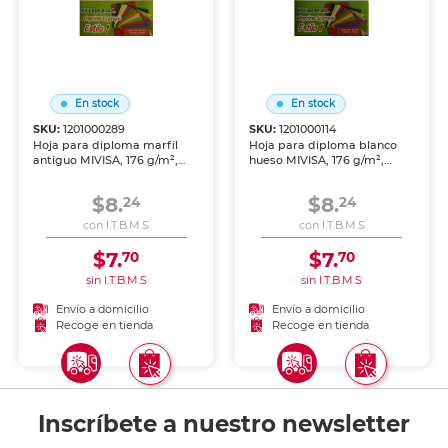
En stock
En stock
SKU:
1201000289
SKU:
1201000114
Hoja para diploma marfil
Hoja para diploma blanco
antiguo MIVISA, 176 g/m²,
hueso MIVISA, 176 g/m²,
tamaño carta, paquete de 10
tamano carta, paquete de 10
hojas. Papel de alta calidad
hojas. Papel de alta calidad
$8.
$8.
24
24
con textura elegante,
con textura elegante,
perfecta para imprimir
perfecta para imprimir
con I.T.B.M.S
con I.T.B.M.S
certificados,
certificados,
reconocimientos y diplomas
reconocimientos y diplomas
$7.
$7.
70
70
con acabado profesional.
con acab
sin I.T.B.M.S
sin I.T.B.M.S
Envío a domicilio
Envío a domicilio
Recoge en tienda
Recoge en tienda
Inscríbete a nuestro newsletter