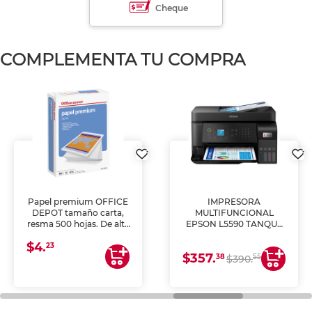
Cheque
COMPLEMENTA TU COMPRA
Papel premium OFFICE
IMPRESORA
DEPOT tamaño carta,
MULTIFUNCIONAL
resma 500 hojas. De alta
EPSON L5590 TANQUE
blancura y acabado
DE TINTA (IMPRIME,
$4.
uniforme, ideal para
COPIA Y ESCANEA)
23
$357.
impresoras de inyección
38
55
$390.
de tinta y láser,
fotocopiadoras y uso
general de oficina.