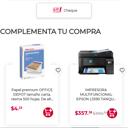
Cheque
COMPLEMENTA TU COMPRA
Papel premium OFFICE
IMPRESORA
DEPOT tamaño carta,
MULTIFUNCIONAL
resma 500 hojas. De alta
EPSON L5590 TANQUE
blancura y acabado
DE TINTA (IMPRIME,
$4.
uniforme, ideal para
COPIA Y ESCANEA)
23
$357.
impresoras de inyección
38
55
$390.
de tinta y láser,
fotocopiadoras y uso
general de oficina.