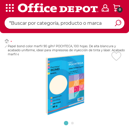
0
Ingresar Codigo Pos
Papel bond color marfil 90 g/m² POCHTECA, 100 hojas. De alta blancura y
acabado uniforme, ideal para impresoras de inyección de tinta y láser. Acabado
marfil elegante para correspondencia.