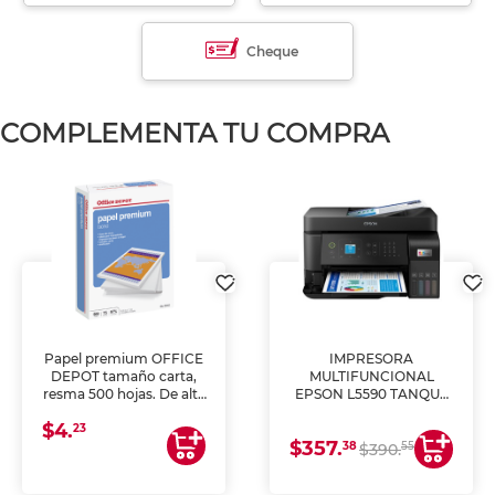
Cheque
COMPLEMENTA TU COMPRA
Papel premium OFFICE
IMPRESORA
DEPOT tamaño carta,
MULTIFUNCIONAL
resma 500 hojas. De alta
EPSON L5590 TANQUE
blancura y acabado
DE TINTA (IMPRIME,
$4.
uniforme, ideal para
COPIA Y ESCANEA)
23
$357.
impresoras de inyección
38
55
$390.
de tinta y láser,
fotocopiadoras y uso