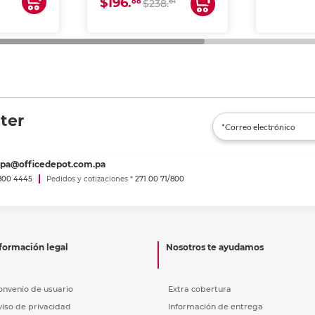
$196.
88
61
lto volumen
$238.
negocios.
ter
spa@officedepot.com.pa
800 4445
Pedidos y cotizaciones *
271 00 71/800
formación legal
Nosotros te ayudamos
onvenio de usuario
Extra cobertura
viso de privacidad
Información de entrega