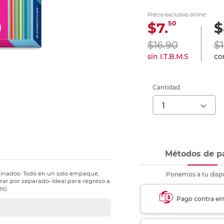
nkjet y láser
Ver más
Ver más
Ver más
Ver m
Ver m
Ver m
Ver m
Precio exclusivo online:
para carpeta
50
$7.
$
Ver más
$16.90
$
sin I.T.B.M.S
con
Cantidad
Métodos de p
rdinados• Todo en un solo empaque,
Ponemos a tu dispo
rar por separado• Ideal para regreso a
es)
Pago contra en