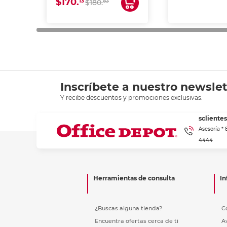
$170.
13
83
$180.
impresión de a
en oficinas y 
Inscríbete a nuestro newslet
Y recibe descuentos y promociones exclusivas.
scliente
Asesoría *
4444
Herramientas de consulta
In
¿Buscas alguna tienda?
C
Encuentra ofertas cerca de ti
A