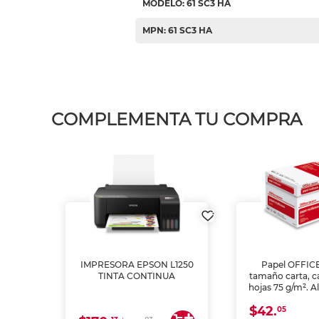
MODELO: 61 SC3 HA
MPN: 61 SC3 HA
COMPLEMENTA TU COMPRA
IMPRESORA EPSON L1250
Papel OFFIC
TINTA CONTINUA
tamaño carta, c
hojas 75 g/m². A
y opacidad para
$42.
láser e inkjet.
05