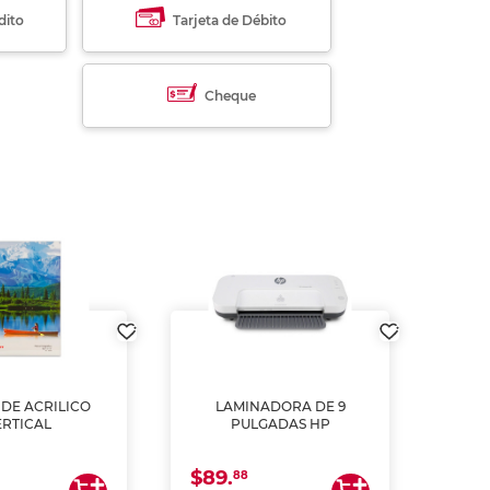
dito
Tarjeta de Débito
Cheque
DE ACRILICO
LAMINADORA DE 9
Pap
ERTICAL
PULGADAS HP
DE
resm
b
$89.
$4.
un
88
2