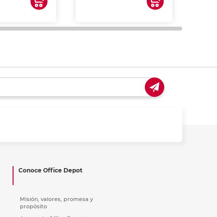
impre
tinta 
y us
Conoce Office Depot
Misión, valores, promesa y
propósito