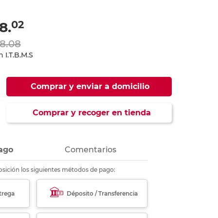
ás
ás
ás
ás
02
8.
18.08
 I.T.B.M.S
Comprar y enviar a domicilio
Comprar y recoger en tienda
ago
Comentarios
sición los siguientes métodos de pago:
trega
Déposito / Transferencia