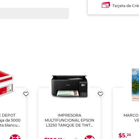
Tarjeta de Cré
E DEPOT
IMPRESORA
MARCO 
aja de 5000
MULTIFUNCIONAL EPSON
V
lta blancura
L3250 TANQUE DE TINTA
 impresoras
(IMPRIME, COPIA Y
$5.
 Ideal para
ESCANEA)
24