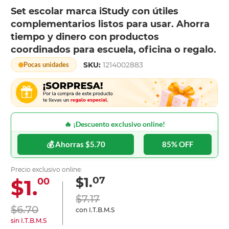
Set escolar marca iStudy con útiles
complementarios listos para usar. Ahorra
tiempo y dinero con productos
coordinados para escuela, oficina o regalo.
SKU:
1214002883
Pocas unidades
🔥 ¡Descuento exclusivo online!
💰 Ahorras $5.70
85% OFF
Precio exclusivo online:
07
$1.
$1.
00
$7.17
$6.70
con I.T.B.M.S
sin I.T.B.M.S