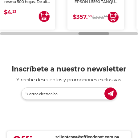
EPSON L5590 TANQUE
DE TINTA (IMPRIME,
$148.
COPIA Y ESCANEA)
73
$357.
38
55
$390.
Inscríbete a nuestro newsletter
Y recibe descuentos y promociones exclusivas.
sclientespa@officedepot.com.pa