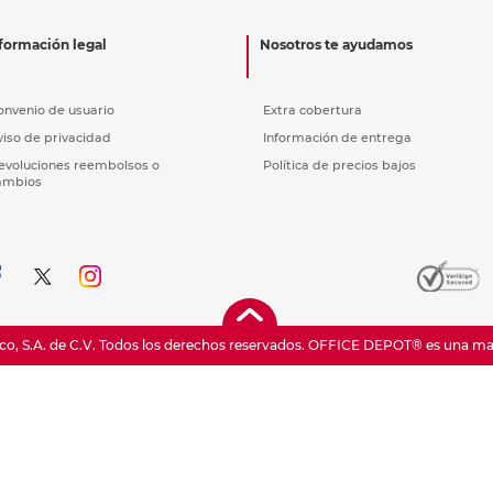
nkjet y láser
Ver más
Ver más
Ver más
Ver m
Ver m
Ver m
Ver m
para carpeta
formación legal
Nosotros te ayudamos
Ver más
onvenio de usuario
Extra cobertura
viso de privacidad
Información de entrega
evoluciones reembolsos o
Política de precios bajos
ambios
o, S.A. de C.V. Todos los derechos reservados.
OFFICE DEPOT® es una marc