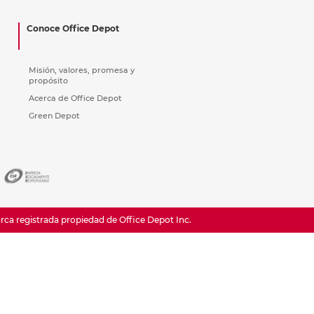
ás
ás
ás
ás
Conoce Office Depot
Misión, valores, promesa y
propósito
Acerca de Office Depot
Green Depot
a registrada propiedad de Office Depot Inc.