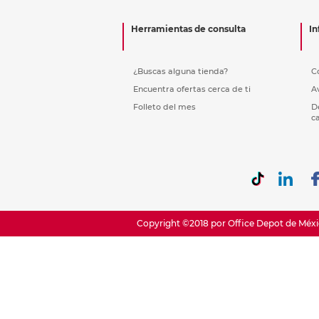
Etiquetas i
Refuerzos 
Herramientas de consulta
In
¿Buscas alguna tienda?
C
Encuentra ofertas cerca de ti
A
Folleto del mes
D
c
Copyright ©2018 por Office Depot de Méxic