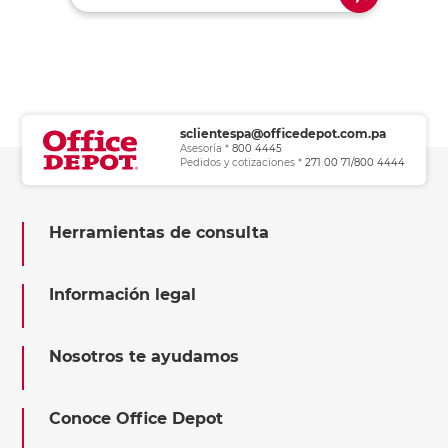
sclientespa@officedepot.com.pa
Asesoría *
800 4445
Pedidos y cotizaciones *
271 00 71/800 4444
Herramientas de consulta
Información legal
Nosotros te ayudamos
Conoce Office Depot