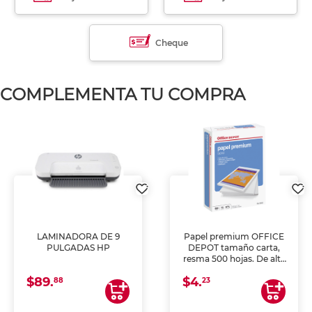
Cheque
COMPLEMENTA TU COMPRA
LAMINADORA DE 9
Papel premium OFFICE
PULGADAS HP
DEPOT tamaño carta,
resma 500 hojas. De alta
blancura y acabado
$89.
$4.
uniforme, ideal para
88
23
impresoras de inyección
de tinta y láser,