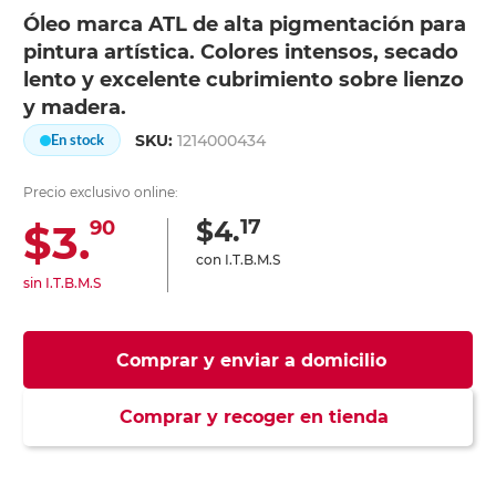
Óleo marca ATL de alta pigmentación para
pintura artística. Colores intensos, secado
lento y excelente cubrimiento sobre lienzo
y madera.
SKU:
1214000434
En stock
Precio exclusivo online:
17
$4.
$3.
90
con I.T.B.M.S
sin I.T.B.M.S
Comprar y enviar a domicilio
Comprar y recoger en tienda