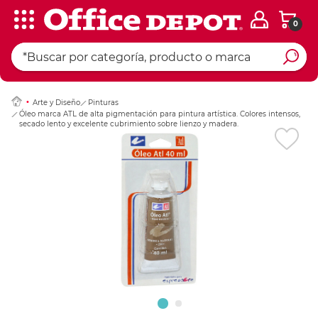
0
Ingresar Codigo Pos
Arte y Diseño
Pinturas
Óleo marca ATL de alta pigmentación para pintura artística. Colores intensos,
secado lento y excelente cubrimiento sobre lienzo y madera.