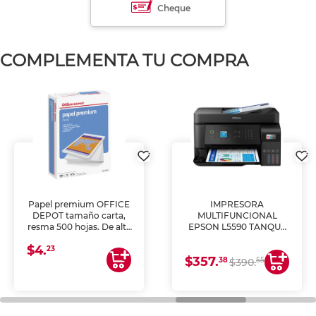
Cheque
COMPLEMENTA TU COMPRA
Papel premium OFFICE
IMPRESORA
DEPOT tamaño carta,
MULTIFUNCIONAL
resma 500 hojas. De alta
EPSON L5590 TANQUE
blancura y acabado
DE TINTA (IMPRIME,
$4.
uniforme, ideal para
COPIA Y ESCANEA)
23
$357.
impresoras de inyección
38
55
$390.
de tinta y láser,
fotocopiadoras y uso
general de oficina.