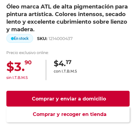
Óleo marca ATL de alta pigmentación para
pintura artística. Colores intensos, secado
lento y excelente cubrimiento sobre lienzo
y madera.
SKU:
1214000437
En stock
Precio exclusivo online:
17
$4.
$3.
90
con I.T.B.M.S
sin I.T.B.M.S
Comprar y enviar a domicilio
Comprar y recoger en tienda