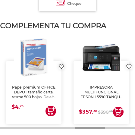
Cheque
COMPLEMENTA TU COMPRA
Papel premium OFFICE
IMPRESORA
DEPOT tamaño carta,
MULTIFUNCIONAL
resma 500 hojas. De alta
EPSON L5590 TANQUE
blancura y acabado
DE TINTA (IMPRIME,
$4.
uniforme, ideal para
COPIA Y ESCANEA)
23
$357.
impresoras de inyección
38
55
$390.
de tinta y láser,
fotocopiadoras y uso
general de oficina.