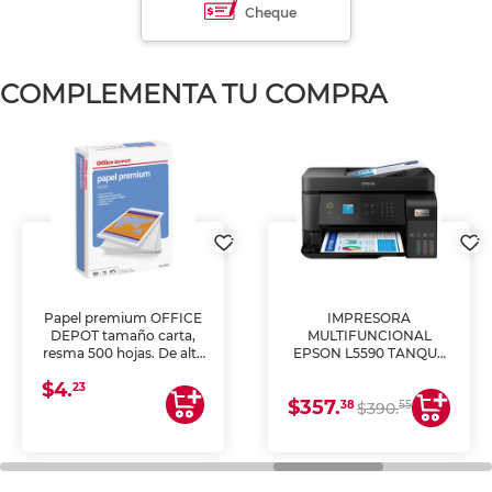
Cheque
COMPLEMENTA TU COMPRA
Papel premium OFFICE
IMPRESORA
DEPOT tamaño carta,
MULTIFUNCIONAL
resma 500 hojas. De alta
EPSON L5590 TANQUE
blancura y acabado
DE TINTA (IMPRIME,
$4.
uniforme, ideal para
COPIA Y ESCANEA)
23
$357.
impresoras de inyección
38
55
$390.
de tinta y láser,
fotocopiadoras y uso
general de oficina.