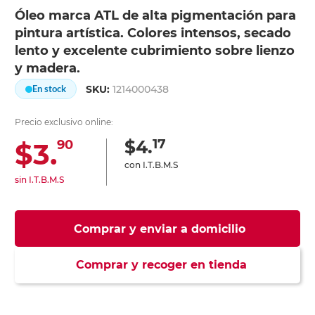
Óleo marca ATL de alta pigmentación para
pintura artística. Colores intensos, secado
lento y excelente cubrimiento sobre lienzo
y madera.
SKU:
1214000438
En stock
Precio exclusivo online:
17
$4.
$3.
90
con I.T.B.M.S
sin I.T.B.M.S
Comprar y enviar a domicilio
Comprar y recoger en tienda