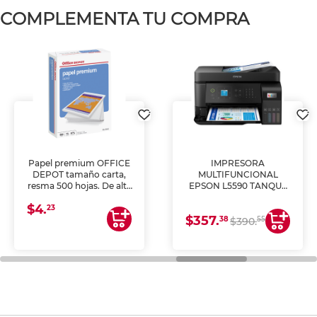
COMPLEMENTA TU COMPRA
Papel premium OFFICE
IMPRESORA
DEPOT tamaño carta,
MULTIFUNCIONAL
resma 500 hojas. De alta
EPSON L5590 TANQUE
blancura y acabado
DE TINTA (IMPRIME,
$4.
uniforme, ideal para
COPIA Y ESCANEA)
23
$357.
impresoras de inyección
38
55
$390.
de tinta y láser,
fotocopiadoras y uso
general de oficina.