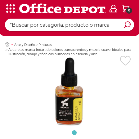
0
Ingresar Codigo Pos
Arte y Diseño
Pinturas
Acuarelas marca Indart de colores transparentes y mezcla suave. Ideales para
ilustración, dibujo y técnicas húmedas en escuela y arte.