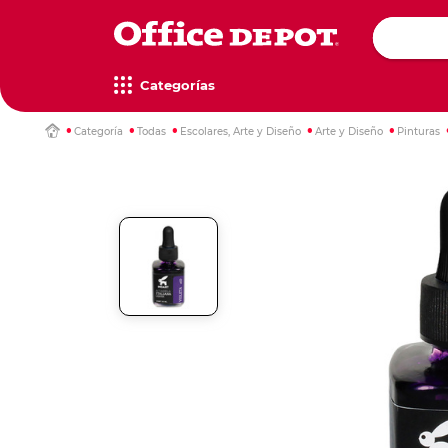
Categorías
Categoría
Todas
Escolares, Arte y Diseño
Arte y Diseño
Pinturas
Computa
Impresor
Televisor
Escritori
Papel de 
Artículos
Mochilas
Maletas
escritorio
multifunc
copiado
oficina
Televisore
Mesas de t
Mochilas e
Maletas y 
Escáners
Computador
Papel bon
Accesorios
Media Str
Escritorios
Estuches
Maletas c
Multifunci
iMac
Cajas de p
Organizad
Accesorio
Escritorios
Loncheras
Maletines
Impresora
Monitores
Papel eco
Dispensado
Mochilas 
Escáners y
Papel car
Bandejas d
Gamers
Gadgets
Decoraci
Rollos
Etiquetas
Reglas y 
Accesorio
Drones y a
Lámparas
Rollos par
Etiquetas 
Juegos de
impresión
separador
Xbox
Wearables
Relojes de
Instrumen
Películas y
Etiquetador
Nintendo
Gadgets
Cuadros y
Tijeras Esc
repuestos
Play statio
Reglas