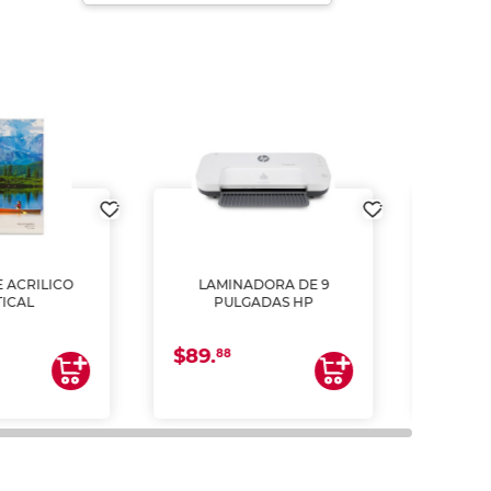
DE ACRILICO
LAMINADORA DE 9
Pap
ERTICAL
PULGADAS HP
DE
resm
b
$89.
$4.
un
88
2
impre
tinta 
y us