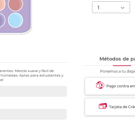
nkjet y láser
Ver más
Ver más
Ver más
Ver m
Ver m
Ver m
Ver m
para carpeta
Ver más
Métodos de p
rentes• Mezcla suave y fácil de
Ponemos a tu dispo
as húmedas• Aptas para estudiantes y
tel
Pago contra en
Tarjeta de Cré