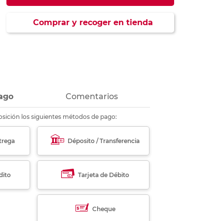
ás
ás
ás
ás
Comprar y recoger en tienda
ago
Comentarios
sición los siguientes métodos de pago:
trega
Déposito / Transferencia
dito
Tarjeta de Débito
Cheque