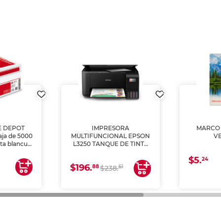
E DEPOT
IMPRESORA
MARCO 
aja de 5000
MULTIFUNCIONAL EPSON
V
lta blancura
L3250 TANQUE DE TINTA
 impresoras
(IMPRIME, COPIA Y
$5.
 Ideal para
ESCANEA)
24
$196.
88
61
lto volumen
$238.
negocios.