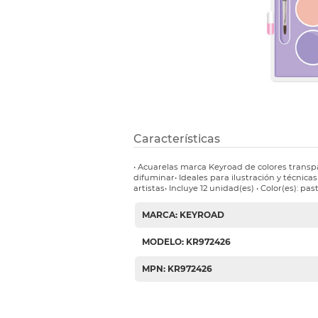
Etiquetas i
Refuerzos 
Características
• Acuarelas marca Keyroad de colores transpa
difuminar• Ideales para ilustración y técnic
artistas• Incluye 12 unidad(es) • Color(es): pas
MARCA: KEYROAD
MODELO: KR972426
MPN: KR972426