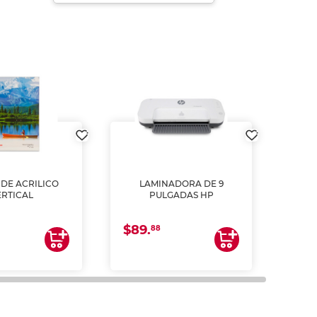
DE ACRILICO
LAMINADORA DE 9
Pap
ERTICAL
PULGADAS HP
DE
resm
b
$89.
$4.
un
88
2
impre
tinta 
y us