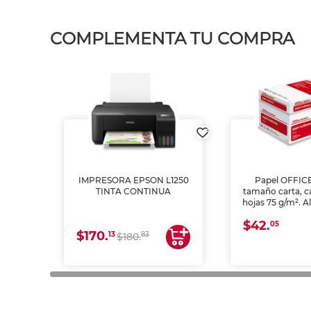
COMPLEMENTA TU COMPRA
IMPRESORA EPSON L1250
Papel OFFIC
TINTA CONTINUA
tamaño carta, c
hojas 75 g/m². A
y opacidad para
$42.
láser e inkjet.
05
$170.
13
83
$180.
impresión de a
en oficinas y 