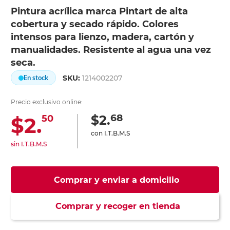
Pintura acrílica marca Pintart de alta
cobertura y secado rápido. Colores
intensos para lienzo, madera, cartón y
manualidades. Resistente al agua una vez
seca.
SKU:
1214002207
En stock
Precio exclusivo online:
68
$2.
$2.
50
con I.T.B.M.S
sin I.T.B.M.S
Comprar y enviar a domicilio
Comprar y recoger en tienda