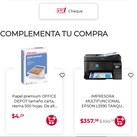
Cheque
COMPLEMENTA TU COMPRA
Papel premium OFFICE
IMPRESORA
DEPOT tamaño carta,
MULTIFUNCIONAL
resma 500 hojas. De alta
EPSON L5590 TANQUE
blancura y acabado
DE TINTA (IMPRIME,
$4.
uniforme, ideal para
COPIA Y ESCANEA)
23
$357.
impresoras de inyección
38
55
$390.
de tinta y láser,
fotocopiadoras y uso
general de oficina.