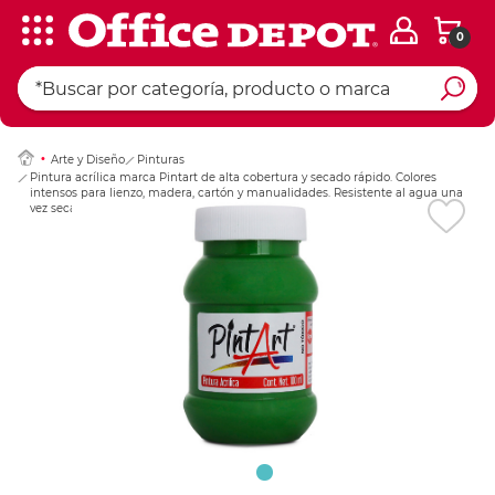
0
Ingresar Codigo Pos
Arte y Diseño
Pinturas
Pintura acrílica marca Pintart de alta cobertura y secado rápido. Colores
intensos para lienzo, madera, cartón y manualidades. Resistente al agua una
vez seca.