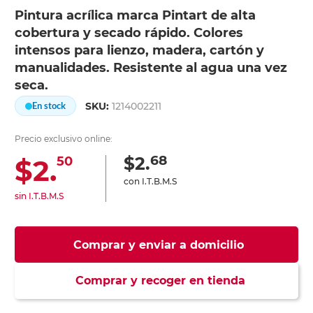
Pintura acrílica marca Pintart de alta
cobertura y secado rápido. Colores
intensos para lienzo, madera, cartón y
manualidades. Resistente al agua una vez
seca.
SKU:
1214002211
En stock
Precio exclusivo online:
68
$2.
$2.
50
con I.T.B.M.S
sin I.T.B.M.S
Comprar y enviar a domicilio
Comprar y recoger en tienda