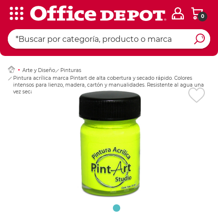
0
Ingresar Codigo Pos
Arte y Diseño
Pinturas
Pintura acrílica marca Pintart de alta cobertura y secado rápido. Colores
intensos para lienzo, madera, cartón y manualidades. Resistente al agua una
vez seca.