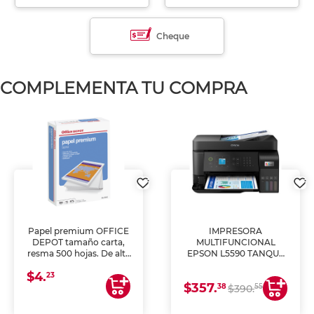
Cheque
COMPLEMENTA TU COMPRA
Papel premium OFFICE
IMPRESORA
DEPOT tamaño carta,
MULTIFUNCIONAL
resma 500 hojas. De alta
EPSON L5590 TANQUE
blancura y acabado
DE TINTA (IMPRIME,
$4.
uniforme, ideal para
COPIA Y ESCANEA)
23
$357.
impresoras de inyección
38
55
$390.
de tinta y láser,
fotocopiadoras y uso