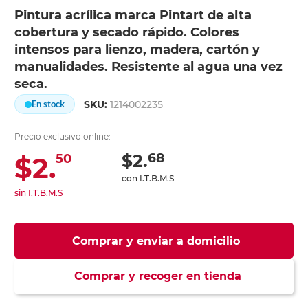
Pintura acrílica marca Pintart de alta
cobertura y secado rápido. Colores
intensos para lienzo, madera, cartón y
manualidades. Resistente al agua una vez
seca.
SKU:
1214002235
En stock
Precio exclusivo online:
68
$2.
$2.
50
con I.T.B.M.S
sin I.T.B.M.S
Comprar y enviar a domicilio
Comprar y recoger en tienda