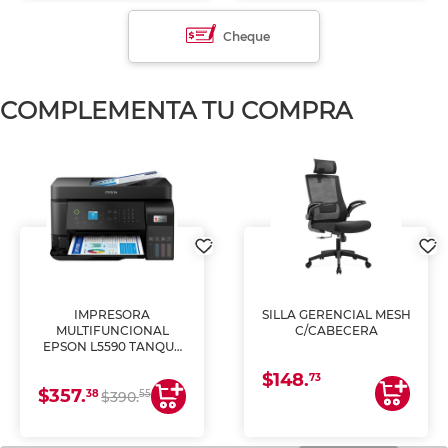
Cheque
COMPLEMENTA TU COMPRA
IMPRESORA
SILLA GERENCIAL MESH
MULTIFUNCIONAL
C/CABECERA
EPSON L5590 TANQUE
DE TINTA (IMPRIME,
$148.
COPIA Y ESCANEA)
73
$357.
38
55
$390.