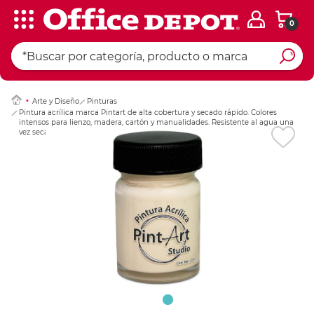
0
Ingresar Codigo Pos
Arte y Diseño
Pinturas
Pintura acrílica marca Pintart de alta cobertura y secado rápido. Colores
intensos para lienzo, madera, cartón y manualidades. Resistente al agua una
vez seca.