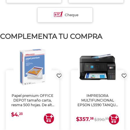
Cheque
COMPLEMENTA TU COMPRA
Papel premium OFFICE
IMPRESORA
DEPOT tamaño carta,
MULTIFUNCIONAL
resma 500 hojas. De alta
EPSON L5590 TANQUE
blancura y acabado
DE TINTA (IMPRIME,
$4.
uniforme, ideal para
COPIA Y ESCANEA)
23
$357.
impresoras de inyección
38
55
$390.
de tinta y láser,
fotocopiadoras y uso