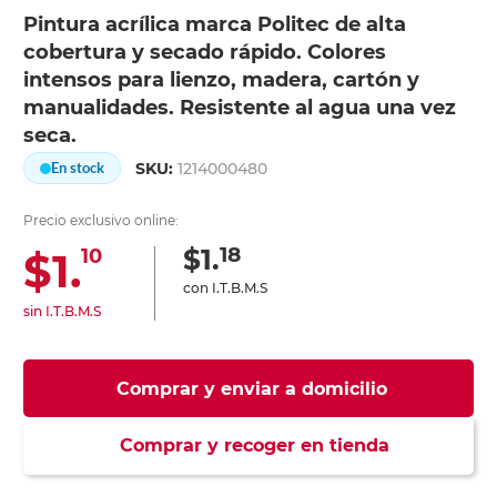
Pintura acrílica marca Politec de alta
cobertura y secado rápido. Colores
intensos para lienzo, madera, cartón y
manualidades. Resistente al agua una vez
seca.
SKU:
1214000480
En stock
Precio exclusivo online:
18
$1.
$1.
10
con I.T.B.M.S
sin I.T.B.M.S
Comprar y enviar a domicilio
Comprar y recoger en tienda