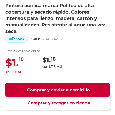
Pintura acrílica marca Politec de alta
cobertura y secado rápido. Colores
intensos para lienzo, madera, cartón y
manualidades. Resistente al agua una vez
seca.
SKU:
1214000493
En stock
Precio exclusivo online:
18
$1.
$1.
10
con I.T.B.M.S
sin I.T.B.M.S
Comprar y enviar a domicilio
Comprar y recoger en tienda