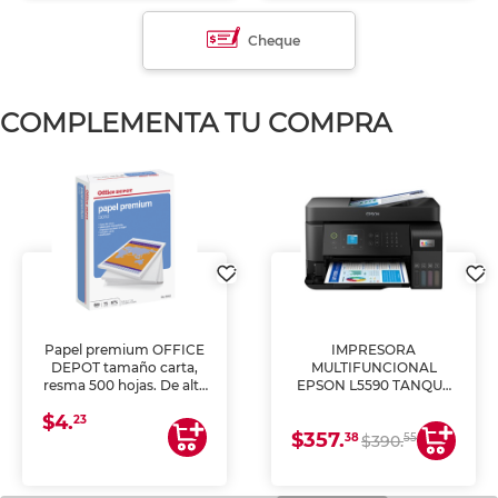
Cheque
COMPLEMENTA TU COMPRA
Papel premium OFFICE
IMPRESORA
DEPOT tamaño carta,
MULTIFUNCIONAL
resma 500 hojas. De alta
EPSON L5590 TANQUE
blancura y acabado
DE TINTA (IMPRIME,
$4.
uniforme, ideal para
COPIA Y ESCANEA)
23
$357.
impresoras de inyección
38
55
$390.
de tinta y láser,
fotocopiadoras y uso
general de oficina.