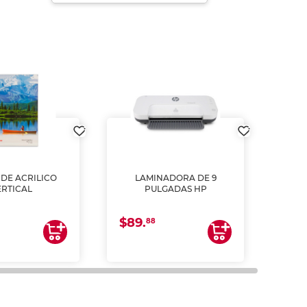
DE ACRILICO
LAMINADORA DE 9
Pap
ERTICAL
PULGADAS HP
DE
resm
b
$89.
$4.
un
88
2
impre
tinta 
y us