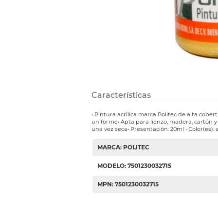
Etiquetas i
Refuerzos 
Características
• Pintura acrílica marca Politec de alta cob
uniforme• Apta para lienzo, madera, cartón 
una vez seca• Presentación: 20ml • Color(es): 
MARCA: POLITEC
MODELO: 7501230032715
MPN: 7501230032715