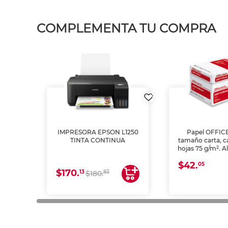
COMPLEMENTA TU COMPRA
IMPRESORA EPSON L1250
Papel OFFIC
TINTA CONTINUA
tamaño carta, c
hojas 75 g/m². A
y opacidad para
$42.
láser e inkjet.
05
$170.
13
83
$180.
impresión de a
en oficinas y 