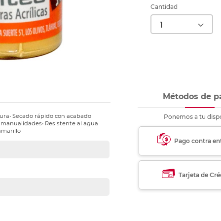
nkjet y láser
Ver más
Ver más
Ver más
Ver m
Ver m
Ver m
Ver m
Cantidad
para carpeta
Ver más
Métodos de p
ertura• Secado rápido con acabado
Ponemos a tu dispo
y manualidades• Resistente al agua
amarillo
Pago contra en
Tarjeta de Cré