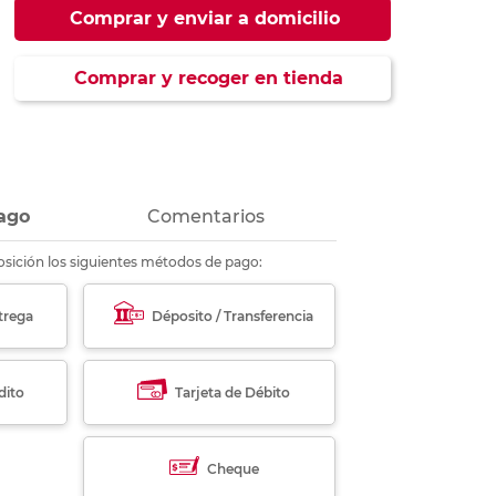
ás
ás
ás
ás
Comprar y enviar a domicilio
Comprar y recoger en tienda
ago
Comentarios
sición los siguientes métodos de pago:
trega
Déposito / Transferencia
dito
Tarjeta de Débito
Cheque