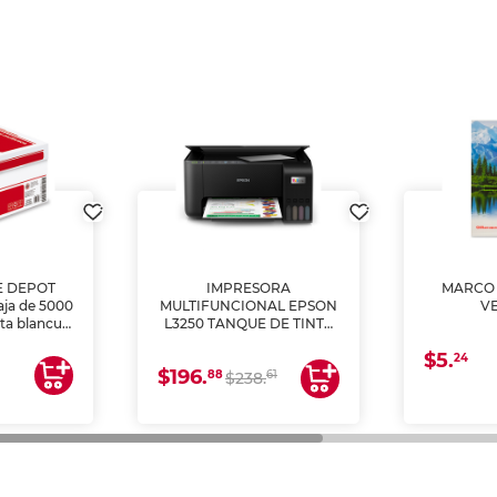
E DEPOT
IMPRESORA
MARCO 
aja de 5000
MULTIFUNCIONAL EPSON
V
lta blancura
L3250 TANQUE DE TINTA
 impresoras
(IMPRIME, COPIA Y
$5.
 Ideal para
ESCANEA)
24
$196.
88
61
lto volumen
$238.
negocios.