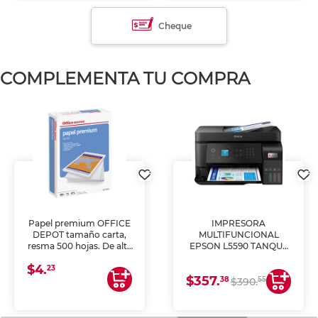
Cheque
COMPLEMENTA TU COMPRA
Papel premium OFFICE
IMPRESORA
DEPOT tamaño carta,
MULTIFUNCIONAL
resma 500 hojas. De alta
EPSON L5590 TANQUE
blancura y acabado
DE TINTA (IMPRIME,
$4.
uniforme, ideal para
COPIA Y ESCANEA)
23
$357.
impresoras de inyección
38
55
$390.
de tinta y láser,
fotocopiadoras y uso
general de oficina.