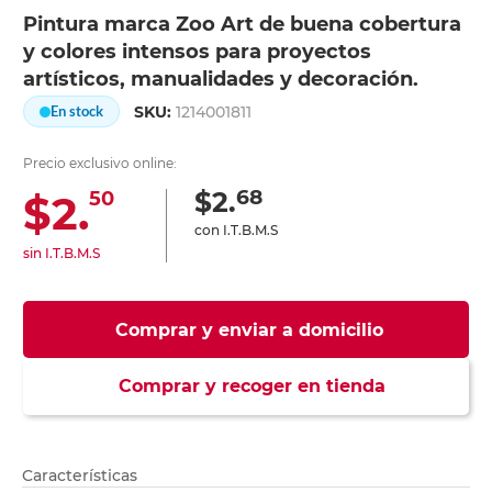
Pintura marca Zoo Art de buena cobertura
y colores intensos para proyectos
artísticos, manualidades y decoración.
SKU:
1214001811
En stock
Precio exclusivo online:
68
$2.
$2.
50
con I.T.B.M.S
sin I.T.B.M.S
Comprar y enviar a domicilio
Comprar y recoger en tienda
Características