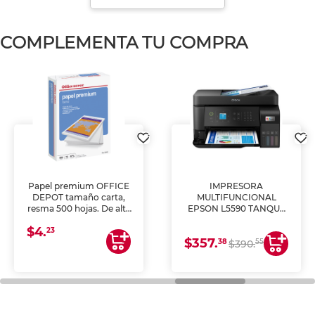
COMPLEMENTA TU COMPRA
Papel premium OFFICE
IMPRESORA
DEPOT tamaño carta,
MULTIFUNCIONAL
resma 500 hojas. De alta
EPSON L5590 TANQUE
blancura y acabado
DE TINTA (IMPRIME,
$4.
uniforme, ideal para
COPIA Y ESCANEA)
23
$357.
impresoras de inyección
38
55
$390.
de tinta y láser,
fotocopiadoras y uso
general de oficina.