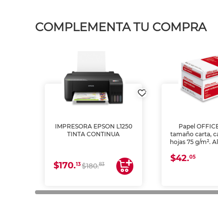
COMPLEMENTA TU COMPRA
IMPRESORA EPSON L1250
Papel OFFIC
TINTA CONTINUA
tamaño carta, c
hojas 75 g/m². A
y opacidad para
$42.
láser e inkjet.
05
$170.
13
83
$180.
impresión de a
en oficinas y 