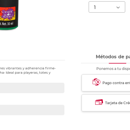
nkjet y láser
Ver más
Ver más
Ver más
Ver m
Ver m
Ver m
Ver m
para carpeta
Ver más
Métodos de p
lores vibrantes y adherencia firme•
Ponemos a tu dispo
a• Ideal para playeras, totes y
Pago contra en
Tarjeta de Cré