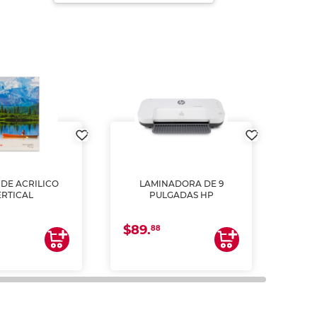
DE ACRILICO
LAMINADORA DE 9
Pap
ERTICAL
PULGADAS HP
DE
resm
b
$89.
$4.
un
88
2
impre
tinta 
y us