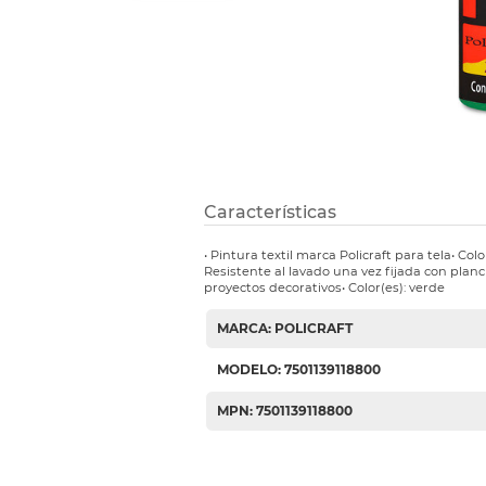
Etiquetas i
Refuerzos 
Características
• Pintura textil marca Policraft para tela• Co
Resistente al lavado una vez fijada con planch
proyectos decorativos• Color(es): verde
MARCA: POLICRAFT
MODELO: 7501139118800
MPN: 7501139118800