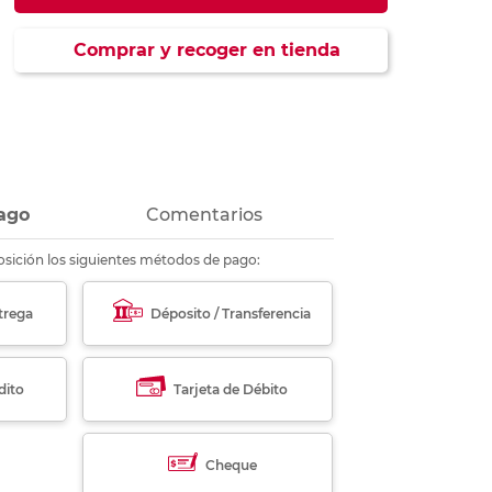
ás
ás
ás
ás
Comprar y recoger en tienda
ago
Comentarios
sición los siguientes métodos de pago:
trega
Déposito / Transferencia
dito
Tarjeta de Débito
Cheque