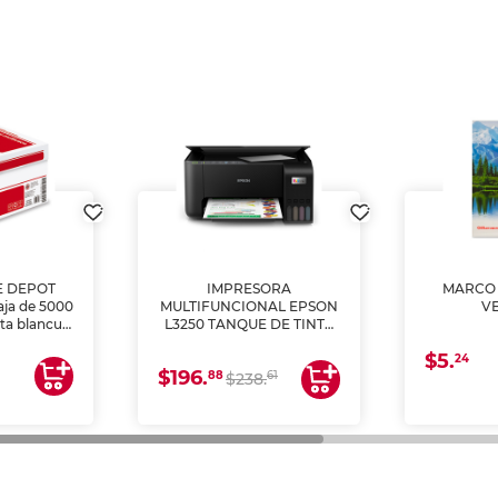
E DEPOT
IMPRESORA
MARCO 
aja de 5000
MULTIFUNCIONAL EPSON
V
lta blancura
L3250 TANQUE DE TINTA
 impresoras
(IMPRIME, COPIA Y
$5.
 Ideal para
ESCANEA)
24
$196.
88
61
lto volumen
$238.
negocios.