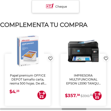
Cheque
COMPLEMENTA TU COMPRA
Papel premium OFFICE
IMPRESORA
DEPOT tamaño carta,
MULTIFUNCIONAL
resma 500 hojas. De alta
EPSON L5590 TANQUE
blancura y acabado
DE TINTA (IMPRIME,
$4.
uniforme, ideal para
COPIA Y ESCANEA)
23
$357.
impresoras de inyección
38
55
$390.
de tinta y láser,
fotocopiadoras y uso
general de oficina.