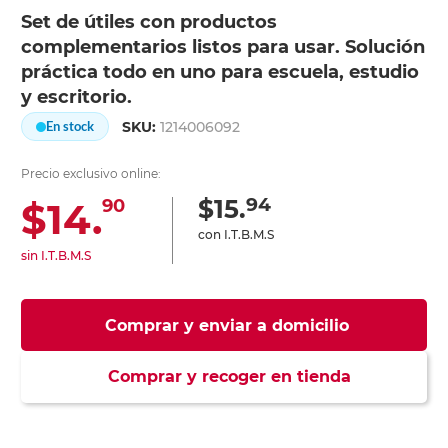
Set de útiles con productos
complementarios listos para usar. Solución
práctica todo en uno para escuela, estudio
y escritorio.
SKU:
1214006092
En stock
Precio exclusivo online:
94
$15.
$14.
90
con I.T.B.M.S
sin I.T.B.M.S
Comprar y enviar a domicilio
Comprar y recoger en tienda