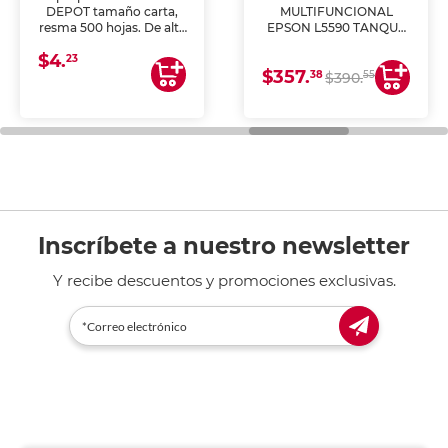
DEPOT tamaño carta,
MULTIFUNCIONAL
resma 500 hojas. De alta
EPSON L5590 TANQUE
blancura y acabado
DE TINTA (IMPRIME,
$4.
uniforme, ideal para
COPIA Y ESCANEA)
23
$357.
impresoras de inyección
38
55
$390.
de tinta y láser,
fotocopiadoras y uso
general de oficina.
Inscríbete a nuestro newsletter
Y recibe descuentos y promociones exclusivas.