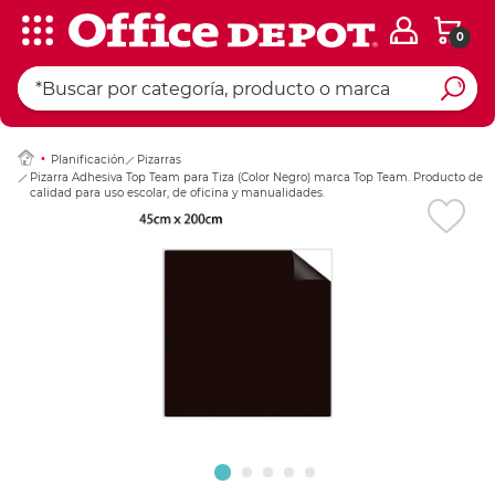
0
Ingresar Codigo Pos
Planificación
Pizarras
Pizarra Adhesiva Top Team para Tiza (Color Negro) marca Top Team. Producto de
calidad para uso escolar, de oficina y manualidades.