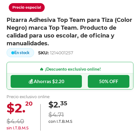
Pizarra Adhesiva Top Team para Tiza (Color
Negro) marca Top Team. Producto de
calidad para uso escolar, de oficina y
manualidades.
SKU:
1214001257
En stock
🔥 ¡Descuento exclusivo online!
💰 Ahorras $2.20
50% OFF
Precio exclusivo online:
35
$2.
$2.
20
$4.71
$4.40
con I.T.B.M.S
sin I.T.B.M.S