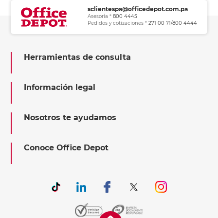
sclientespa@officedepot.com.pa
Asesoría *
800 4445
Pedidos y cotizaciones *
271 00 71/800 4444
Herramientas de consulta
Información legal
Nosotros te ayudamos
Conoce Office Depot