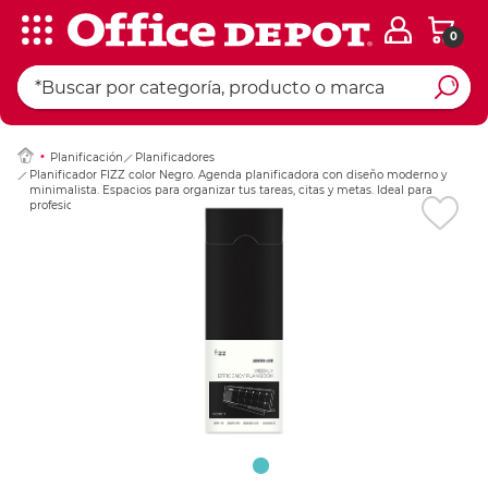
0
Ingresar Codigo Pos
Planificación
Planificadores
Planificador FIZZ color Negro. Agenda planificadora con diseño moderno y
minimalista. Espacios para organizar tus tareas, citas y metas. Ideal para
profesionales y estudiantes que buscan estilo y funcionalidad.