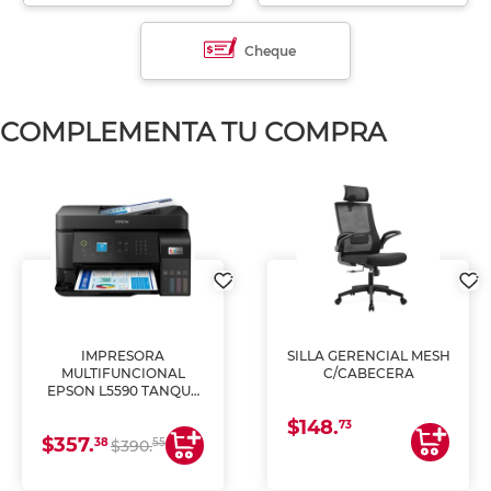
Cheque
COMPLEMENTA TU COMPRA
IMPRESORA
SILLA GERENCIAL MESH
MULTIFUNCIONAL
C/CABECERA
EPSON L5590 TANQUE
DE TINTA (IMPRIME,
$148.
COPIA Y ESCANEA)
73
$357.
38
55
$390.