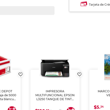
Tarjeta de Cré
E DEPOT
IMPRESORA
MARCO 
aja de 5000
MULTIFUNCIONAL EPSON
V
lta blancura
L3250 TANQUE DE TINTA
 impresoras
(IMPRIME, COPIA Y
$5.
 Ideal para
ESCANEA)
24