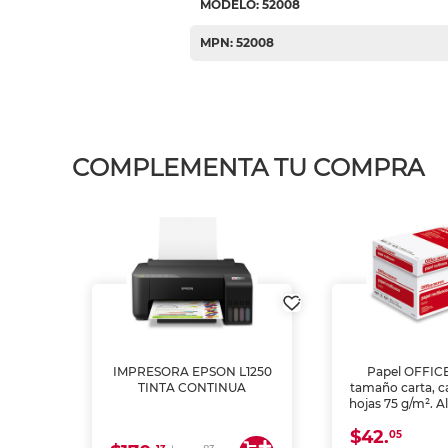
MODELO: 52008
MPN: 52008
COMPLEMENTA TU COMPRA
IMPRESORA EPSON L1250
Papel OFFIC
TINTA CONTINUA
tamaño carta, c
hojas 75 g/m². A
y opacidad para
$42.
láser e inkjet.
05