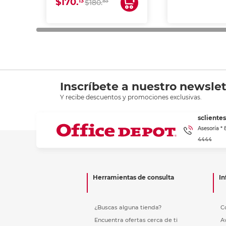
$170.
13
83
$180.
impresión de a
en oficinas y 
Inscríbete a nuestro newslet
Y recibe descuentos y promociones exclusivas.
scliente
Asesoría *
4444
Herramientas de consulta
In
¿Buscas alguna tienda?
C
Encuentra ofertas cerca de ti
A