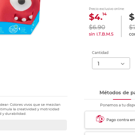
nkjet y láser
Ver más
Ver más
Ver más
Ver m
Ver m
Ver m
Ver m
Precio exclusivo online:
para carpeta
14
$4.
$
Ver más
$6.90
$
sin I.T.B.M.S
con
Cantidad
Métodos de p
oldear• Colores vivos que se mezclan
Ponemos a tu dispo
Estimula la creatividad y motricidad
d y durabilidad.
Pago contra en