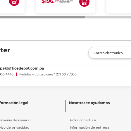
$196.
88
61
lto volumen
$238.
negocios.
ter
spa@officedepot.com.pa
800 4445
Pedidos y cotizaciones *
271 00 71/800
formación legal
Nosotros te ayudamos
onvenio de usuario
Extra cobertura
viso de privacidad
Información de entrega