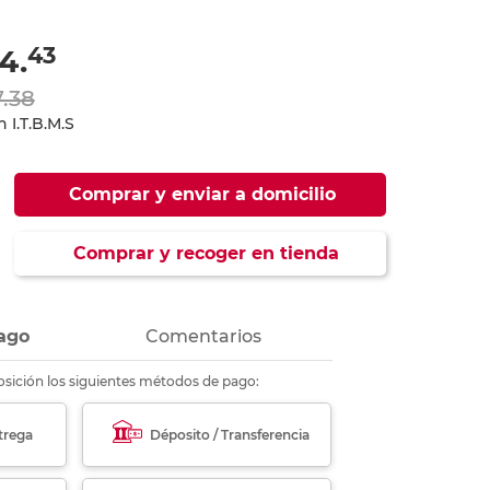
ás
ás
ás
ás
43
4.
7.38
 I.T.B.M.S
Comprar y enviar a domicilio
Comprar y recoger en tienda
ago
Comentarios
sición los siguientes métodos de pago:
trega
Déposito / Transferencia