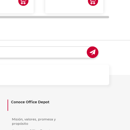
impre
tinta 
y us
Conoce Office Depot
Misión, valores, promesa y
propósito