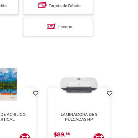
dito
Tarjeta de Débito
Cheque
DE ACRILICO
LAMINADORA DE 9
Pap
ERTICAL
PULGADAS HP
DE
resm
b
$89.
$4.
un
88
2