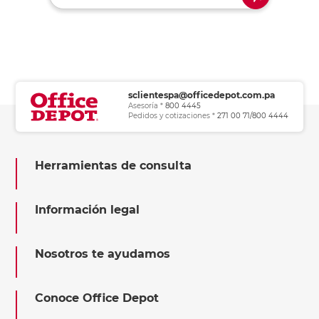
sclientespa@officedepot.com.pa
Asesoría *
800 4445
Pedidos y cotizaciones *
271 00 71/800 4444
Herramientas de consulta
Información legal
Nosotros te ayudamos
Conoce Office Depot