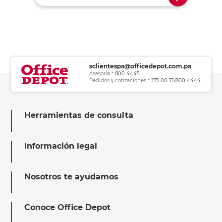
sclientespa@officedepot.com.pa
Asesoría *
800 4445
Pedidos y cotizaciones *
271 00 71/800 4444
Herramientas de consulta
Información legal
Nosotros te ayudamos
Conoce Office Depot