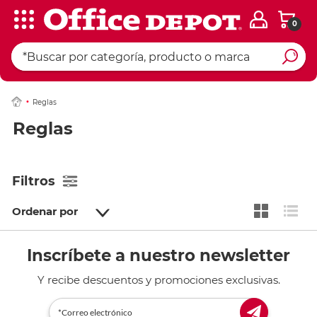
0
Reglas
Reglas
Filtros
Ordenar por
Inscríbete a nuestro newsletter
Y recibe descuentos y promociones exclusivas.