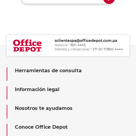
sclientespa@officedepot.com.pa
Asesoría *
800 4445
Pedidos y cotizaciones *
271 00 71/800 4444
Herramientas de consulta
Información legal
Nosotros te ayudamos
Conoce Office Depot