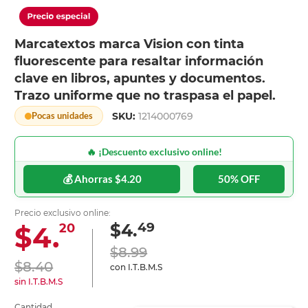
Marcatextos marca Vision con tinta
fluorescente para resaltar información
clave en libros, apuntes y documentos.
Trazo uniforme que no traspasa el papel.
SKU:
1214000769
Pocas unidades
🔥 ¡Descuento exclusivo online!
💰 Ahorras $4.20
50% OFF
Precio exclusivo online:
49
$4.
$4.
20
$8.99
$8.40
con I.T.B.M.S
sin I.T.B.M.S
Cantidad